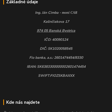
Základné údaje
Ing. Ján Cimba -
moni CAR
Kalinčiakova 17
974 05 Banská Bystrica
IČO: 40090124
DIČ: SK1020058545
Fio banka, a.s.: 2601474454/8330
IBAN: SK6383300000002601474454
SWIFT:FIOZSKBAXXX
Kde nás najdete