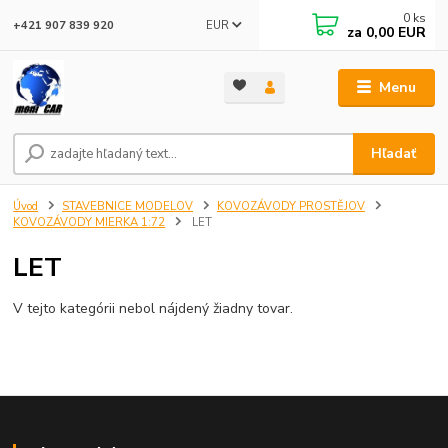
0
ks
EUR
+421 907 839 920
za
0,00 EUR
Menu
Hľadať
Úvod
STAVEBNICE MODELOV
KOVOZÁVODY PROSTĚJOV
KOVOZÁVODY MIERKA 1:72
LET
LET
V tejto kategórii nebol nájdený žiadny tovar.