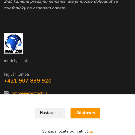
Žiaľ, kamenú predajňu nemáme, ale je možné dohodnúť sa
telefonicky na osobnom odbere
modelyaut.sk
Ing. Ján Cimba
+421 907 839 920
cimba@echotrack.cz
Súhlasím
Nastavenia
Súhlas môžete odmietnuť
tu
.