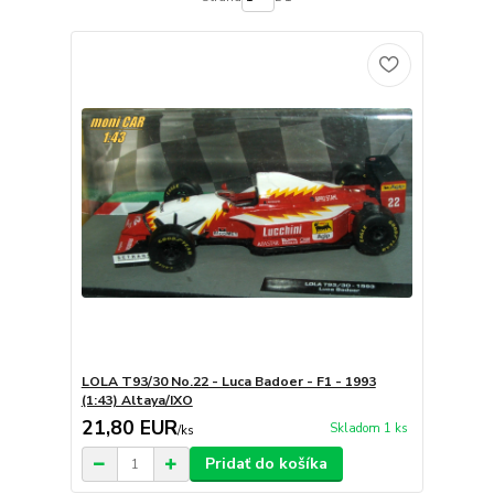
LOLA T93/30 No.22 - Luca Badoer - F1 - 1993
(1:43) Altaya/IXO
21,80 EUR
Skladom 1 ks
/
ks
Pridať do košíka