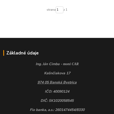
strana
z 1
Základné údaje
Ing. Ján Cimba -
moni CAR
Kalinčiakova 17
974 05 Banská Bystrica
IČO: 40090124
DIČ: SK1020058545
Fio banka, a.s.: 2601474454/8330