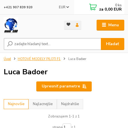
0
ks
EUR
+421 907 839 920
za
0,00 EUR
Menu
Hľadať
Úvod
HOTOVÉ MODELY PILOTI F1
Luca Badoer
Luca Badoer
Upresniť parametre
Najnovšie
Najlacnejšie
Najdrahšie
Zobrazujem 1-1 z 1
strana
z 1