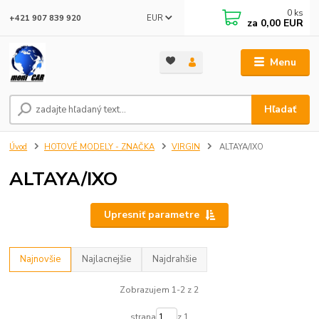
0
ks
EUR
+421 907 839 920
za
0,00 EUR
Menu
Hľadať
Úvod
HOTOVÉ MODELY - ZNAČKA
VIRGIN
ALTAYA/IXO
ALTAYA/IXO
Upresniť parametre
Najnovšie
Najlacnejšie
Najdrahšie
Zobrazujem 1-2 z 2
strana
z 1