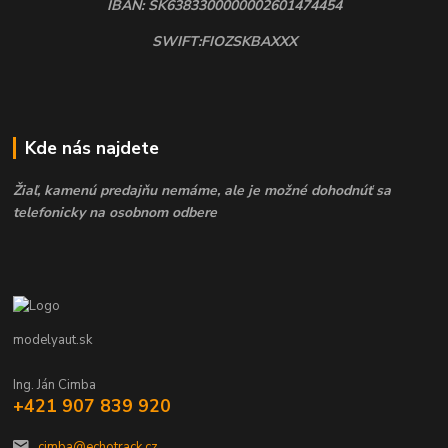
IBAN: SK6383300000002601474454
SWIFT:FIOZSKBAXXX
Kde nás najdete
Žiaľ, kamenú predajňu nemáme, ale je možné dohodnúť sa
telefonicky na osobnom odbere
modelyaut.sk
Ing. Ján Cimba
+421 907 839 920
cimba@echotrack.cz