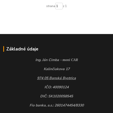
strana
z 1
Základné údaje
Ing. Ján Cimba -
moni CAR
Kalinčiakova 17
974 05 Banská Bystrica
IČO: 40090124
DIČ: SK1020058545
Fio banka, a.s.: 2601474454/8330