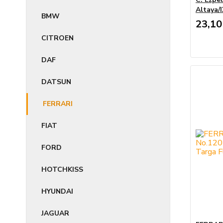
Altaya/
BMW
23,10
CITROEN
DAF
DATSUN
FERRARI
FIAT
FORD
HOTCHKISS
HYUNDAI
JAGUAR