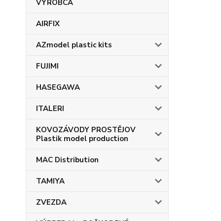
VÝROBCA
AIRFIX
AZmodel plastic kits
FUJIMI
HASEGAWA
ITALERI
KOVOZÁVODY PROSTĚJOV
Plastik model production
MAC Distribution
TAMIYA
ZVEZDA