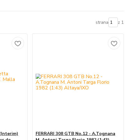
strana
z 1
(Interim)
FERRARI 308 GTB No.12 - A.Tognana
our de
M. Antoni Targa Florio 1982 (1:43)