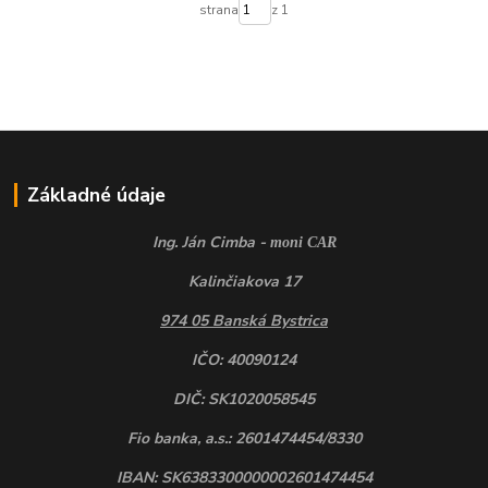
strana
z 1
Základné údaje
Ing. Ján Cimba -
moni CAR
Kalinčiakova 17
974 05 Banská Bystrica
IČO: 40090124
DIČ: SK1020058545
Fio banka, a.s.: 2601474454/8330
IBAN: SK6383300000002601474454