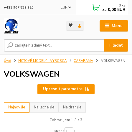
0
ks
EUR
+421 907 839 920
za
0,00 EUR
Menu
Hľadať
Úvod
HOTOVÉ MODELY - VÝROBCA
CARARAMA
VOLKSWAGEN
VOLKSWAGEN
Upresniť parametre
Najnovšie
Najlacnejšie
Najdrahšie
Zobrazujem 1-3 z 3
strana
z 1