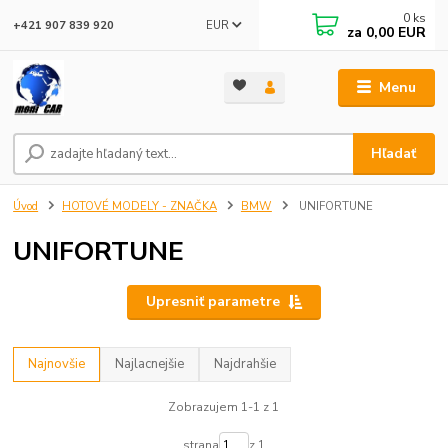
0
ks
EUR
+421 907 839 920
za
0,00 EUR
Menu
Hľadať
Úvod
HOTOVÉ MODELY - ZNAČKA
BMW
UNIFORTUNE
UNIFORTUNE
Upresniť parametre
Najnovšie
Najlacnejšie
Najdrahšie
Zobrazujem 1-1 z 1
strana
z 1