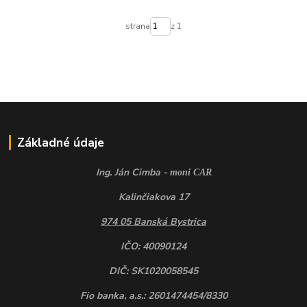
strana
z 1
Základné údaje
Ing. Ján Cimba -
moni CAR
Kalinčiakova 17
974 05 Banská Bystrica
IČO: 40090124
DIČ: SK1020058545
Fio banka, a.s.: 2601474454/8330