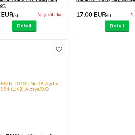
IXO
 EUR
17,00 EUR
Nie je skladom
Ni
/
ks
/
ks
Detail
Detail