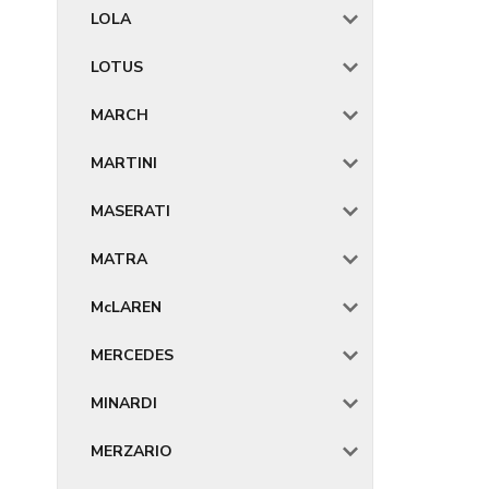
LOLA
LOTUS
MARCH
MARTINI
MASERATI
MATRA
McLAREN
MERCEDES
MINARDI
MERZARIO