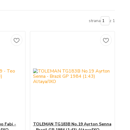
strana
z 1
o Fabi -
TOLEMAN TG183B No.19 Ayrton Senna
a/IXO
- Brazil GP 1984 (1:43) Altaya/IXO