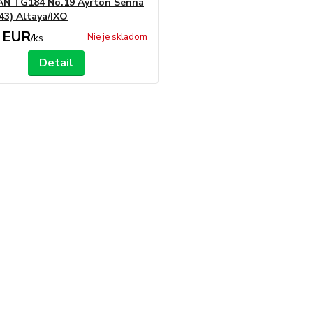
N TG184 No.19 Ayrton Senna
:43) Altaya/IXO
 EUR
Nie je skladom
/
ks
Detail