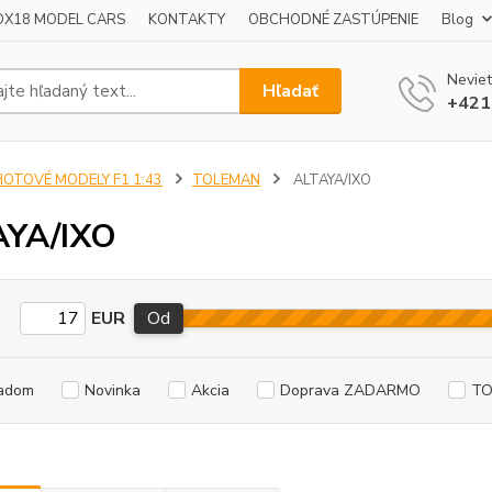
OX18 MODEL CARS
KONTAKTY
OBCHODNÉ ZASTÚPENIE
Blog
Neviet
Hľadať
+421
HOTOVÉ MODELY F1 1:43
TOLEMAN
ALTAYA/IXO
AYA/IXO
EUR
Od
adom
Novinka
Akcia
Doprava ZADARMO
TO