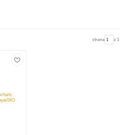
strana
z 1