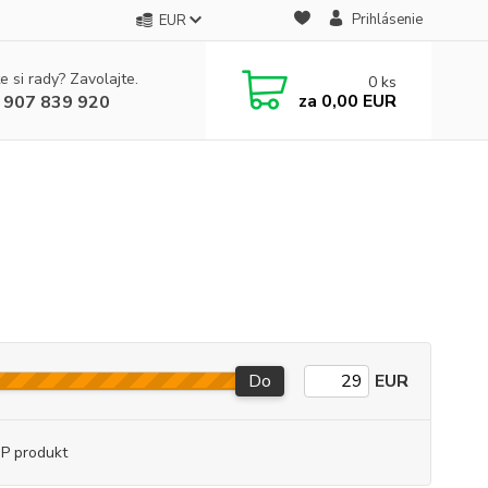
Prihlásenie
EUR
e si rady? Zavolajte.
0
ks
za
0,00 EUR
 907 839 920
Do
EUR
P produkt