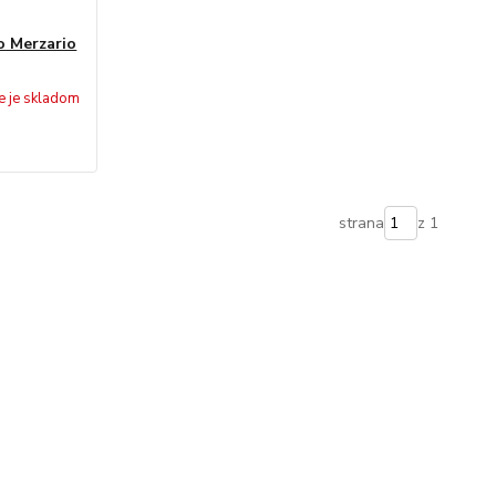
o Merzario
e je skladom
strana
z 1