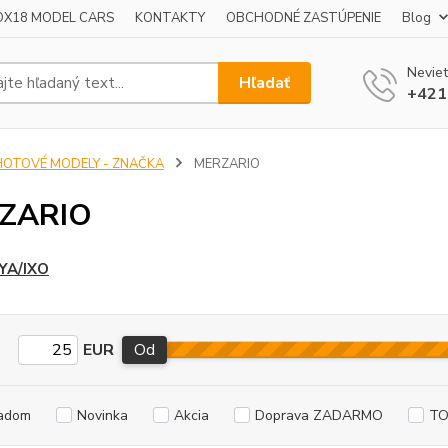
OX18 MODEL CARS
KONTAKTY
OBCHODNÉ ZASTÚPENIE
Blog
Neviet
Hľadať
+421
HOTOVÉ MODELY - ZNAČKA
MERZARIO
ZARIO
YA/IXO
EUR
Od
adom
Novinka
Akcia
Doprava ZADARMO
TO