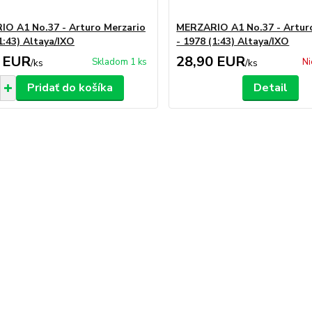
O A1 No.37 - Arturo Merzario
MERZARIO A1 No.37 - Artur
1:43) Altaya/IXO
- 1978 (1:43) Altaya/IXO
 EUR
28,90 EUR
Skladom 1 ks
Ni
/
ks
/
ks
Pridať do košíka
Detail