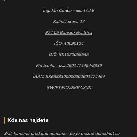
Ing. Ján Cimba -
moni CAR
Kalinčiakova 17
974 05 Banská Bystrica
IČO: 40090124
DIČ: SK1020058545
Fio banka, a.s.: 2601474454/8330
IBAN: SK6383300000002601474454
SWIFT:FIOZSKBAXXX
Kde nás najdete
Žiaľ, kamenú predajňu nemáme, ale je možné dohodnúť sa