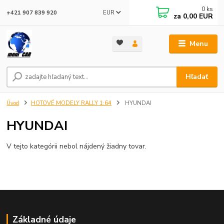
0
ks
EUR
+421 907 839 920
za
0,00 EUR
Menu
Hľadať
Úvod
HOTOVÉ MODELY RALLY 1:64
HYUNDAI
HYUNDAI
V tejto kategórii nebol nájdený žiadny tovar.
Základné údaje