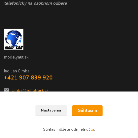
telefonicky na osobnom odbere
modelyaut.sk
Ing. Ján Cimba
+421 907 839 920
cimba@echotrack.cz
Súhlasím
Nastavenia
Súhlas môžete odmietnuť
tu
.
Vytvorené na
Eshop-rychlo.sk