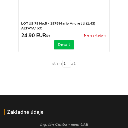
LOTUS 79 No.5 - 1978 Mario Andretti (1:43)
ALTAYA/ IXO
24,90 EUR
Nie je skladom
/
ks
Detail
strana
z 1
Základné údaje
Ing. Ján Cimba -
moni CAR