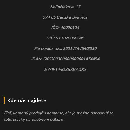
Kalinčiakova 17
974 05 Banská Bystrica
IČO: 40090124
DIČ: SK1020058545
Fio banka, a.s.: 2601474454/8330
IBAN: SK6383300000002601474454
SWIFT:FIOZSKBAXXX
Kde nás najdete
Žiaľ, kamenú predajňu nemáme, ale je možné dohodnúť sa
telefonicky na osobnom odbere