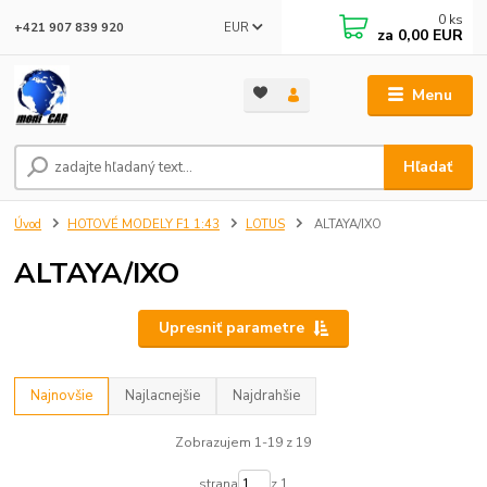
0
ks
EUR
+421 907 839 920
za
0,00 EUR
Menu
Hľadať
Úvod
HOTOVÉ MODELY F1 1:43
LOTUS
ALTAYA/IXO
ALTAYA/IXO
Upresniť parametre
Najnovšie
Najlacnejšie
Najdrahšie
Zobrazujem 1-19 z 19
strana
z 1