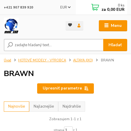
0
ks
EUR
+421 907 839 920
za
0,00 EUR
Menu
Hľadať
Úvod
HOTOVÉ MODELY - VÝROBCA
ALTAYA (IXO)
BRAWN
BRAWN
Upresniť parametre
Najnovšie
Najlacnejšie
Najdrahšie
Zobrazujem 1-1 z 1
strana
z 1