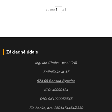
strana
z 1
Základné údaje
Ing. Ján Cimba -
moni CAR
Kalinčiakova 17
974 05 Banská Bystrica
IČO: 40090124
DIČ: SK1020058545
Fio banka, a.s.: 2601474454/8330