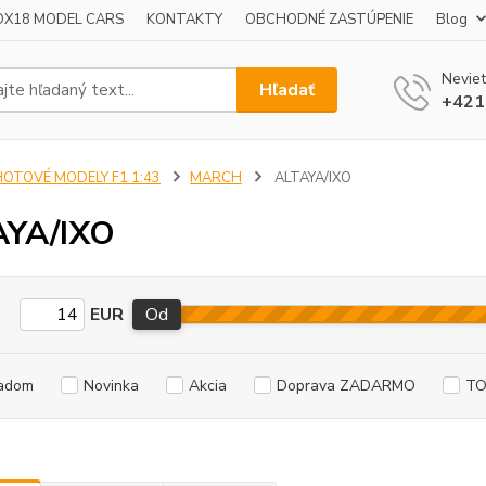
OX18 MODEL CARS
KONTAKTY
OBCHODNÉ ZASTÚPENIE
Blog
Neviet
Hľadať
+421
HOTOVÉ MODELY F1 1:43
MARCH
ALTAYA/IXO
AYA/IXO
EUR
Od
adom
Novinka
Akcia
Doprava ZADARMO
TO