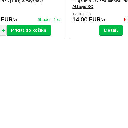
1976 (1:43) Altaya/IXO
Gugelmin - GP talianska 198
Altaya/IXO
17,00 EUR
 EUR
14,00 EUR
Skladom 1 ks
Ni
/
ks
/
ks
Pridať do košíka
Detail