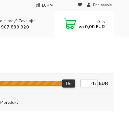
Prihlásenie
EUR
e si rady? Zavolajte.
0
ks
za
0,00 EUR
 907 839 920
Do
EUR
P produkt