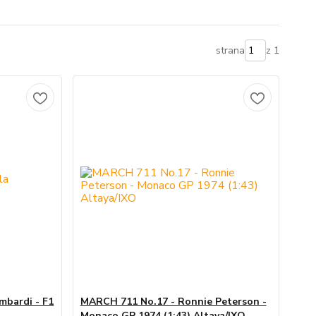
strana
z 1
mbardi - F1
MARCH 711 No.17 - Ronnie Peterson -
Monaco GP 1974 (1:43) Altaya/IXO