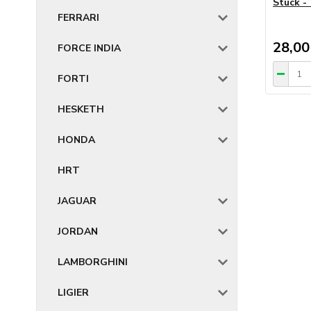
Stuck - 
FERRARI
28,00
FORCE INDIA
FORTI
HESKETH
HONDA
HRT
JAGUAR
JORDAN
LAMBORGHINI
LIGIER