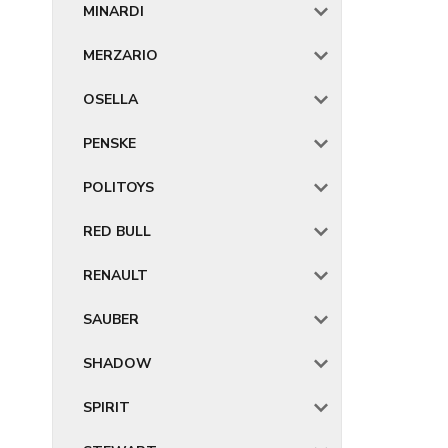
MINARDI
MERZARIO
OSELLA
PENSKE
POLITOYS
RED BULL
RENAULT
SAUBER
SHADOW
SPIRIT