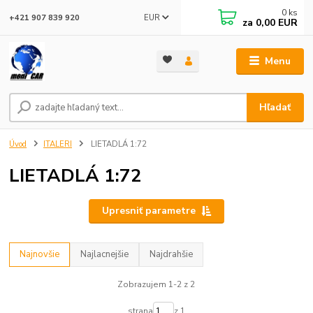
0
ks
EUR
+421 907 839 920
za
0,00 EUR
Menu
Hľadať
Úvod
ITALERI
LIETADLÁ 1:72
LIETADLÁ 1:72
Upresniť parametre
Najnovšie
Najlacnejšie
Najdrahšie
Zobrazujem 1-2 z 2
strana
z 1