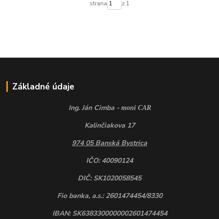
strana
z 1
Základné údaje
Ing. Ján Cimba -
moni CAR
Kalinčiakova 17
974 05 Banská Bystrica
IČO: 40090124
DIČ: SK1020058545
Fio banka, a.s.: 2601474454/8330
IBAN: SK6383300000002601474454