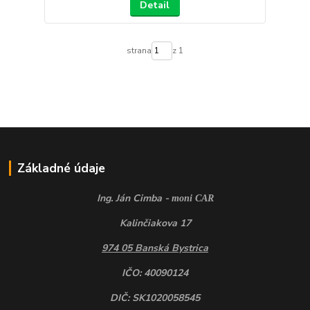
Detail
strana
z 1
Základné údaje
Ing. Ján Cimba -
moni CAR
Kalinčiakova 17
974 05 Banská Bystrica
IČO: 40090124
DIČ: SK1020058545