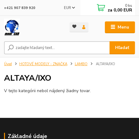
0
ks
EUR
+421 907 839 920
za
0,00 EUR
Menu
Hľadať
Úvod
HOTOVÉ MODELY - ZNAČKA
LAMBO
ALTAYA/IXO
ALTAYA/IXO
V tejto kategórii nebol nájdený žiadny tovar.
Základné údaje