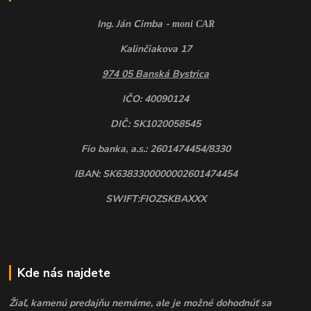
Ing. Ján Cimba -
moni CAR
Kalinčiakova 17
974 05 Banská Bystrica
IČO: 40090124
DIČ: SK1020058545
Fio banka, a.s.: 2601474454/8330
IBAN: SK6383300000002601474454
SWIFT:FIOZSKBAXXX
Kde nás najdete
Žiaľ, kamenú predajňu nemáme, ale je možné dohodnúť sa