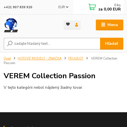
0
ks
EUR
+421 907 839 920
za
0,00 EUR
Menu
Hľadať
Úvod
HOTOVÉ MODELY - ZNAČKA
PEUGEOT
VEREM Collection
Passion
VEREM Collection Passion
V tejto kategórii nebol nájdený žiadny tovar.