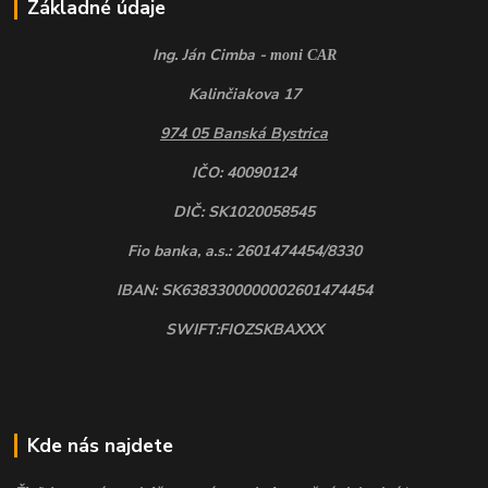
Základné údaje
Ing. Ján Cimba -
moni CAR
Kalinčiakova 17
974 05 Banská Bystrica
IČO: 40090124
DIČ: SK1020058545
Fio banka, a.s.: 2601474454/8330
IBAN: SK6383300000002601474454
SWIFT:FIOZSKBAXXX
Kde nás najdete