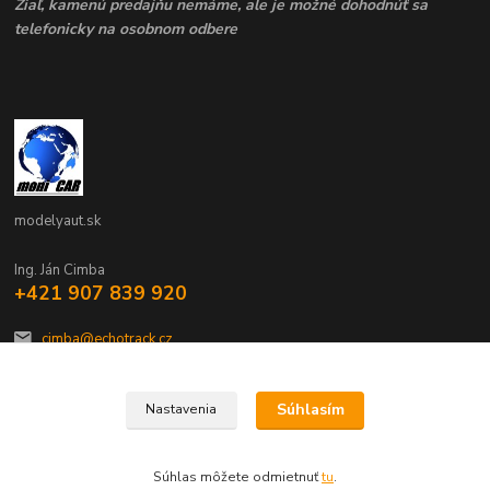
Žiaľ, kamenú predajňu nemáme, ale je možné dohodnúť sa
telefonicky na osobnom odbere
modelyaut.sk
Ing. Ján Cimba
+421 907 839 920
cimba@echotrack.cz
Súhlasím
Nastavenia
Súhlas môžete odmietnuť
tu
.