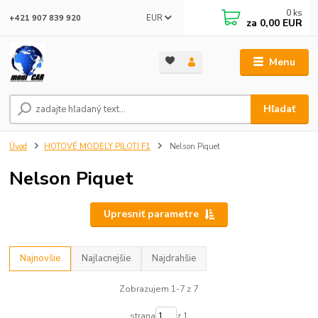
0
ks
EUR
+421 907 839 920
za
0,00 EUR
Menu
Hľadať
Úvod
HOTOVÉ MODELY PILOTI F1
Nelson Piquet
Nelson Piquet
Upresniť parametre
Najnovšie
Najlacnejšie
Najdrahšie
Zobrazujem 1-7 z 7
strana
z 1