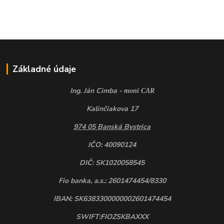
Základné údaje
Ing. Ján Cimba -
moni CAR
Kalinčiakova 17
974 05 Banská Bystrica
IČO: 40090124
DIČ: SK1020058545
Fio banka, a.s.: 2601474454/8330
IBAN: SK6383300000002601474454
SWIFT:FIOZSKBAXXX