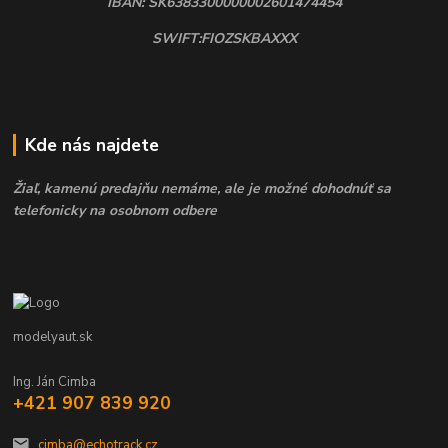
IBAN: SK6383300000002601474454
SWIFT:FIOZSKBAXXX
Kde nás najdete
Žiaľ, kamenú predajňu nemáme, ale je možné dohodnúť sa
telefonicky na osobnom odbere
modelyaut.sk
Ing. Ján Cimba
+421 907 839 920
cimba@echotrack.cz