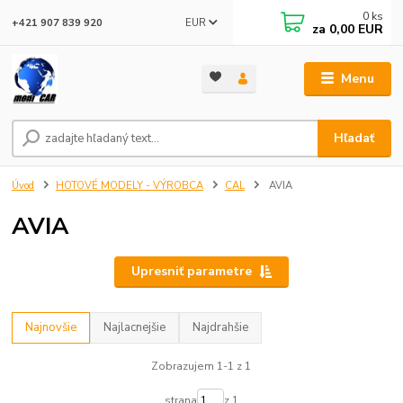
0
ks
EUR
+421 907 839 920
za
0,00 EUR
Menu
Hľadať
Úvod
HOTOVÉ MODELY - VÝROBCA
CAL
AVIA
AVIA
Upresniť parametre
Najnovšie
Najlacnejšie
Najdrahšie
Zobrazujem 1-1 z 1
strana
z 1