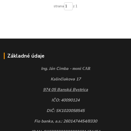
strana
z 1
Základné údaje
Ing. Ján Cimba -
moni CAR
Kalinčiakova 17
974 05 Banská Bystrica
IČO: 40090124
DIČ: SK1020058545
Fio banka, a.s.: 2601474454/8330