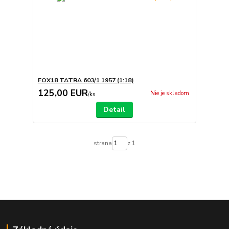
FOX18 TATRA 603/1 1957 (1:18)
125,00 EUR
Nie je skladom
/
ks
Detail
strana
z 1