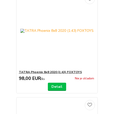
TATRA Phoenix 8x8 2020 (1:43) FOXTOYS
98,00 EUR
Nie je skladom
/
ks
Detail