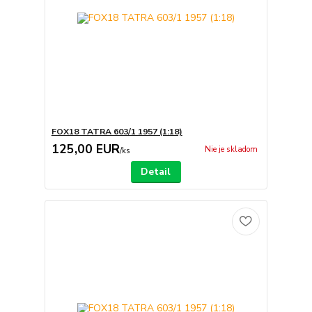
FOX18 TATRA 603/1 1957 (1:18)
125,00 EUR
Nie je skladom
/
ks
Detail