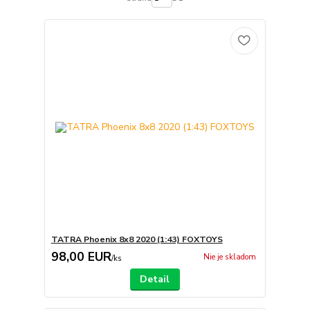
TATRA Phoenix 8x8 2020 (1:43) FOXTOYS
98,00 EUR
Nie je skladom
/
ks
Detail