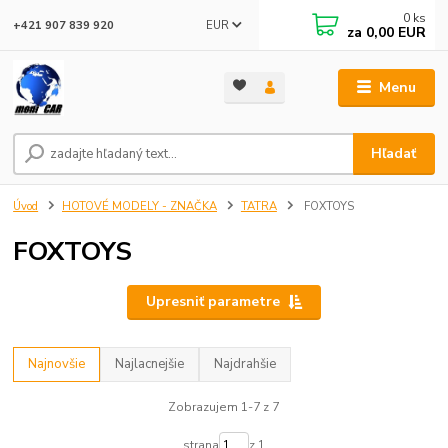
0
ks
EUR
+421 907 839 920
za
0,00 EUR
Menu
Hľadať
Úvod
HOTOVÉ MODELY - ZNAČKA
TATRA
FOXTOYS
FOXTOYS
Upresniť parametre
Najnovšie
Najlacnejšie
Najdrahšie
Zobrazujem 1-7 z 7
strana
z 1