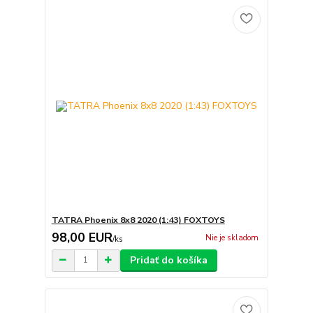
TATRA Phoenix 8x8 2020 (1:43) FOXTOYS
98,00 EUR
Nie je skladom
/
ks
Pridať do košíka