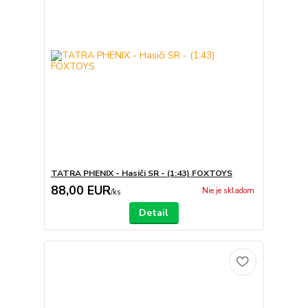
TATRA PHENIX - Hasiči SR - (1:43) FOXTOYS
88,00 EUR
Nie je skladom
/
ks
Detail