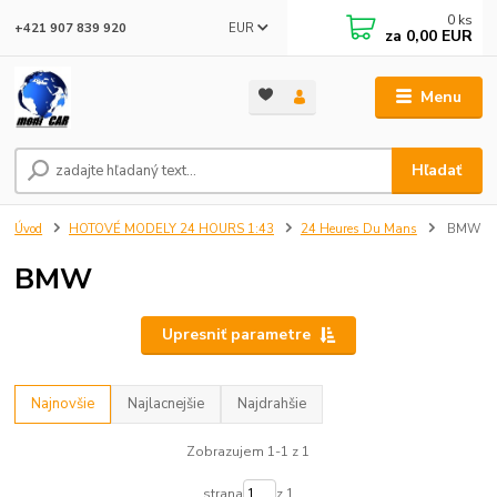
0
ks
EUR
+421 907 839 920
za
0,00 EUR
Menu
Hľadať
Úvod
HOTOVÉ MODELY 24 HOURS 1:43
24 Heures Du Mans
BMW
BMW
Upresniť parametre
Najnovšie
Najlacnejšie
Najdrahšie
Zobrazujem 1-1 z 1
strana
z 1