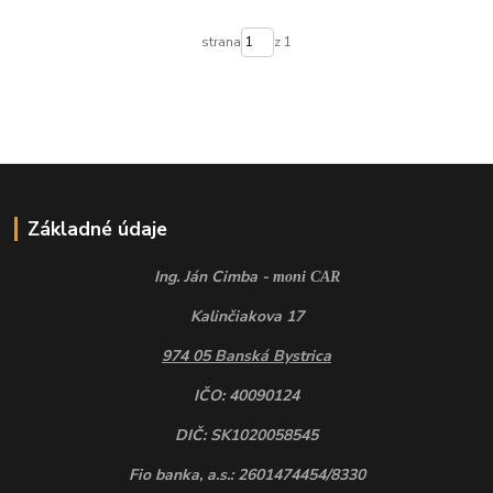
strana
z 1
Základné údaje
Ing. Ján Cimba -
moni CAR
Kalinčiakova 17
974 05 Banská Bystrica
IČO: 40090124
DIČ: SK1020058545
Fio banka, a.s.: 2601474454/8330