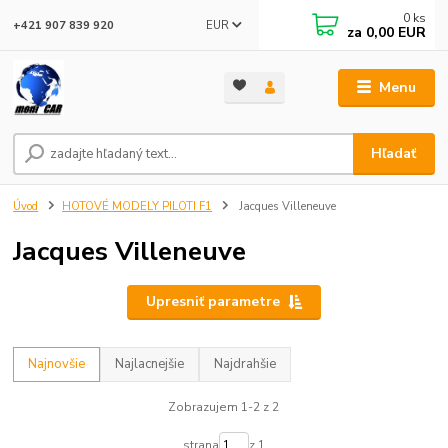
0
ks
EUR
+421 907 839 920
za
0,00 EUR
Menu
Hľadať
Úvod
HOTOVÉ MODELY PILOTI F1
Jacques Villeneuve
Jacques Villeneuve
Upresniť parametre
Najnovšie
Najlacnejšie
Najdrahšie
Zobrazujem 1-2 z 2
strana
z 1