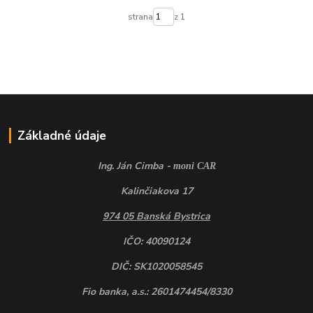
strana
z 1
Základné údaje
Ing. Ján Cimba -
moni CAR
Kalinčiakova 17
974 05 Banská Bystrica
IČO: 40090124
DIČ: SK1020058545
Fio banka, a.s.: 2601474454/8330