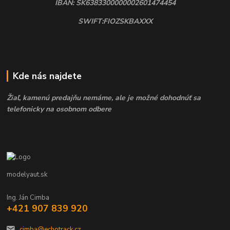
IBAN: SK6383300000002601474454
SWIFT:FIOZSKBAXXX
Kde nás najdete
Žiaľ, kamenú predajňu nemáme, ale je možné dohodnúť sa
telefonicky na osobnom odbere
modelyaut.sk
Ing. Ján Cimba
+421 907 839 920
cimba@echotrack.cz