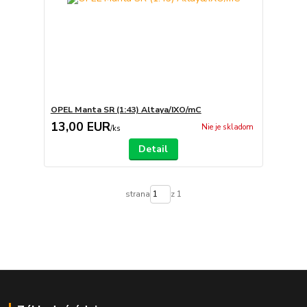
OPEL Manta SR (1:43) Altaya/IXO/mC
13,00 EUR
Nie je skladom
/
ks
Detail
strana
z 1