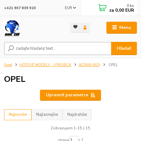
0
ks
EUR
+421 907 839 920
za
0,00 EUR
Menu
Hľadať
Úvod
HOTOVÉ MODELY - VÝROBCA
ALTAYA (IXO)
OPEL
OPEL
Upresniť parametre
Najnovšie
Najlacnejšie
Najdrahšie
Zobrazujem 1-15 z 15
strana
z 1