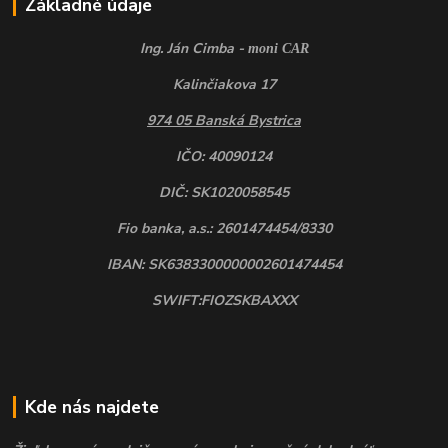
Základné údaje
Ing. Ján Cimba -
moni CAR
Kalinčiakova 17
974 05 Banská Bystrica
IČO: 40090124
DIČ: SK1020058545
Fio banka, a.s.: 2601474454/8330
IBAN: SK6383300000002601474454
SWIFT:FIOZSKBAXXX
Kde nás najdete