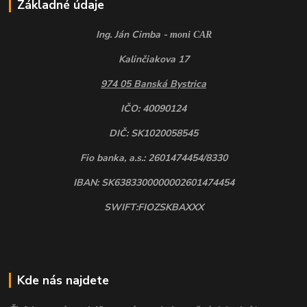
Základné údaje
Ing. Ján Cimba -
moni CAR
Kalinčiakova 17
974 05 Banská Bystrica
IČO: 40090124
DIČ: SK1020058545
Fio banka, a.s.: 2601474454/8330
IBAN: SK6383300000002601474454
SWIFT:FIOZSKBAXXX
Kde nás najdete