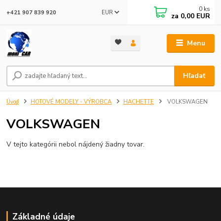
0
ks
EUR
+421 907 839 920
za
0,00 EUR
Menu
Hľadať
Úvod
HOTOVÉ MODELY - VÝROBCA
HACHETTE
VOLKSWAGEN
VOLKSWAGEN
V tejto kategórii nebol nájdený žiadny tovar.
Základné údaje