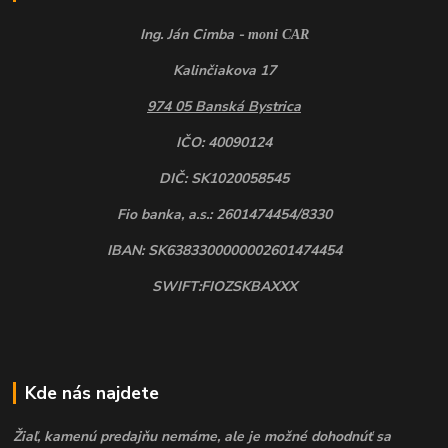
Ing. Ján Cimba -
moni CAR
Kalinčiakova 17
974 05 Banská Bystrica
IČO: 40090124
DIČ: SK1020058545
Fio banka, a.s.: 2601474454/8330
IBAN: SK6383300000002601474454
SWIFT:FIOZSKBAXXX
Kde nás najdete
Žiaľ, kamenú predajňu nemáme, ale je možné dohodnúť sa