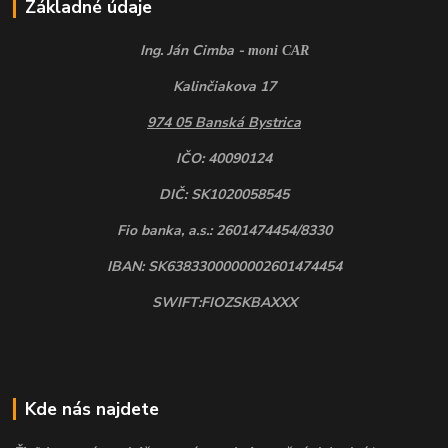
Základné údaje
Ing. Ján Cimba -
moni CAR
Kalinčiakova 17
974 05 Banská Bystrica
IČO: 40090124
DIČ: SK1020058545
Fio banka, a.s.: 2601474454/8330
IBAN: SK6383300000002601474454
SWIFT:FIOZSKBAXXX
Kde nás najdete