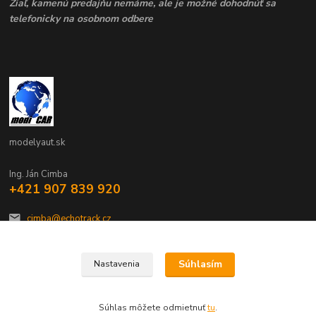
Žiaľ, kamenú predajňu nemáme, ale je možné dohodnúť sa
telefonicky na osobnom odbere
modelyaut.sk
Ing. Ján Cimba
+421 907 839 920
cimba@echotrack.cz
Súhlasím
Nastavenia
Súhlas môžete odmietnuť
tu
.