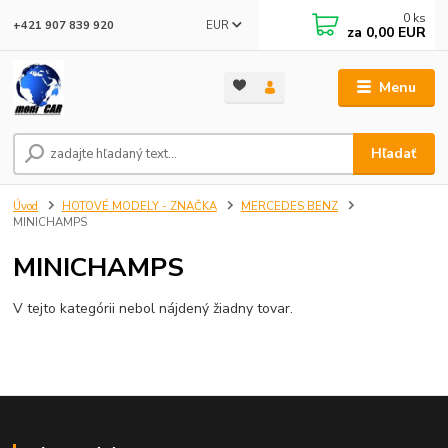
0
ks
EUR
+421 907 839 920
za
0,00 EUR
Menu
Hľadať
Úvod
HOTOVÉ MODELY - ZNAČKA
MERCEDES BENZ
MINICHAMPS
MINICHAMPS
V tejto kategórii nebol nájdený žiadny tovar.