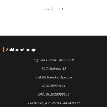
strana
z 1
Základné údaje
Ing. Ján Cimba -
moni CAR
Kalinčiakova 17
974 05 Banská Bystrica
IČO: 40090124
DIČ: SK1020058545
Fio banka, a.s.: 2601474454/8330