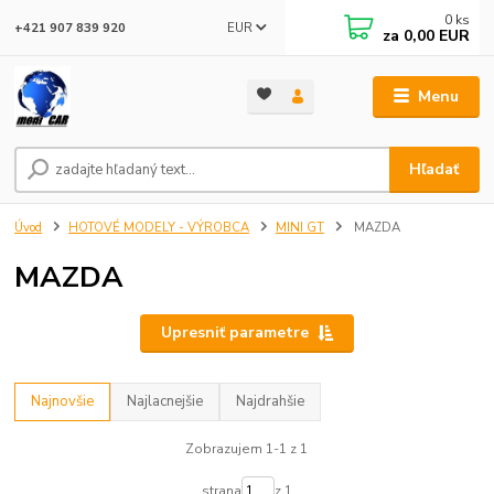
0
ks
EUR
+421 907 839 920
za
0,00 EUR
Menu
Hľadať
Úvod
HOTOVÉ MODELY - VÝROBCA
MINI GT
MAZDA
MAZDA
Upresniť parametre
Najnovšie
Najlacnejšie
Najdrahšie
Zobrazujem 1-1 z 1
strana
z 1