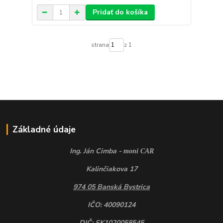
Pridať do košíka
strana
z 1
Základné údaje
Ing. Ján Cimba -
moni CAR
Kalinčiakova 17
974 05 Banská Bystrica
IČO: 40090124
DIČ: SK1020058545