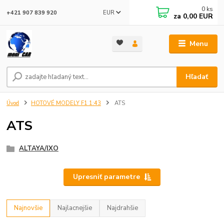
0
ks
EUR
+421 907 839 920
za
0,00 EUR
Menu
Hľadať
Úvod
HOTOVÉ MODELY F1 1:43
ATS
ATS
ALTAYA/IXO
Upresniť parametre
Najnovšie
Najlacnejšie
Najdrahšie