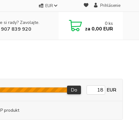
Prihlásenie
EUR
e si rady? Zavolajte.
0
ks
za
0,00 EUR
 907 839 920
Do
EUR
P produkt