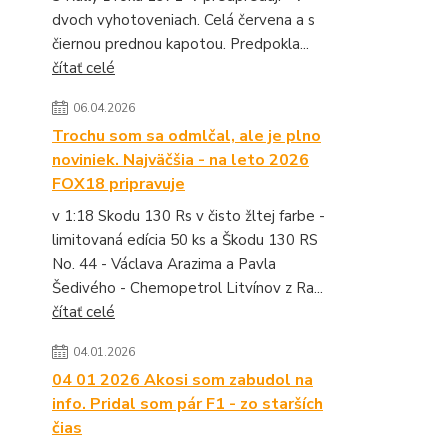
dvoch vyhotoveniach. Celá červena a s
čiernou prednou kapotou. Predpokla...
čítať celé
06.04.2026
Trochu som sa odmlčal, ale je plno
noviniek. Najväčšia - na leto 2026
FOX18 pripravuje
v 1:18 Skodu 130 Rs v čisto žltej farbe -
limitovaná edícia 50 ks a Škodu 130 RS
No. 44 - Václava Arazima a Pavla
Šedivého - Chemopetrol Litvínov z Ra...
čítať celé
04.01.2026
04 01 2026 Akosi som zabudol na
info. Pridal som pár F1 - zo starších
čias