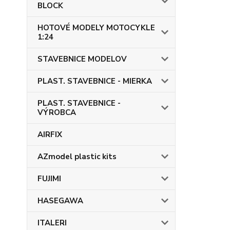
BLOCK
HOTOVÉ MODELY MOTOCYKLE
1:24
STAVEBNICE MODELOV
PLAST. STAVEBNICE - MIERKA
PLAST. STAVEBNICE -
VÝROBCA
AIRFIX
AZmodel plastic kits
FUJIMI
HASEGAWA
ITALERI