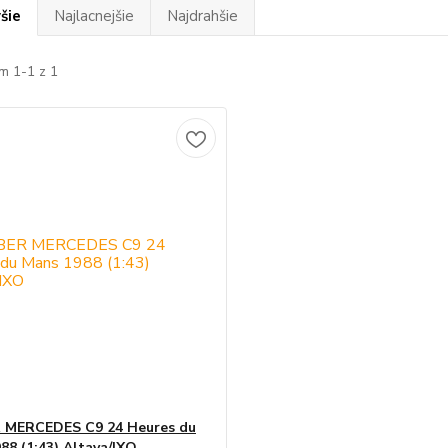
šie
Najlacnejšie
Najdrahšie
m 1-1 z 1
 MERCEDES C9 24 Heures du
88 (1:43) Altaya/IXO