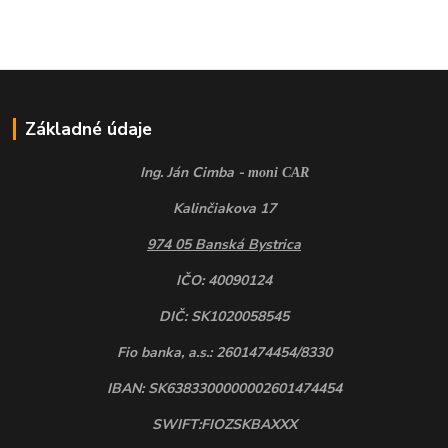
Základné údaje
Ing. Ján Cimba -
moni CAR
Kalinčiakova 17
974 05 Banská Bystrica
IČO: 40090124
DIČ: SK1020058545
Fio banka, a.s.: 2601474454/8330
IBAN: SK6383300000002601474454
SWIFT:FIOZSKBAXXX