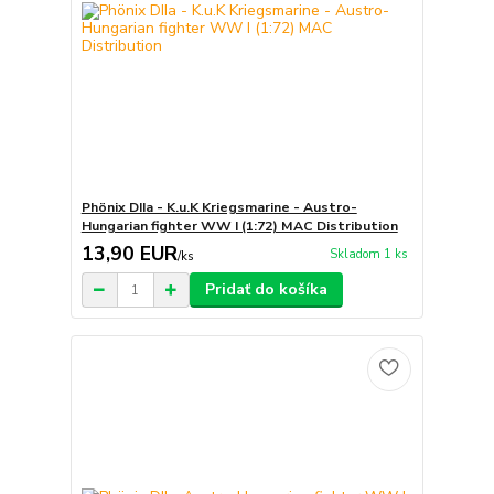
Phönix DIIa - K.u.K Kriegsmarine - Austro-
Hungarian fighter WW I (1:72) MAC Distribution
13,90 EUR
Skladom 1 ks
/
ks
Pridať do košíka