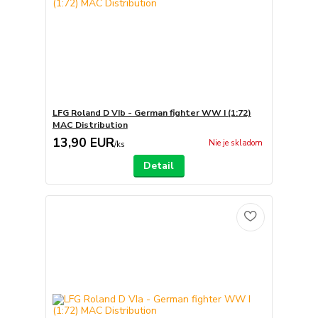
LFG Roland D VIb - German fighter WW I (1:72)
MAC Distribution
13,90 EUR
Nie je skladom
/
ks
Detail