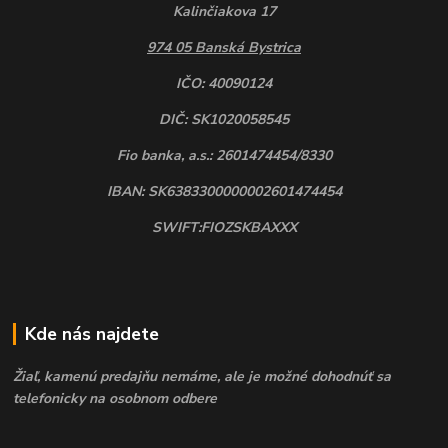
Kalinčiakova 17
974 05 Banská Bystrica
IČO: 40090124
DIČ: SK1020058545
Fio banka, a.s.: 2601474454/8330
IBAN: SK6383300000002601474454
SWIFT:FIOZSKBAXXX
Kde nás najdete
Žiaľ, kamenú predajňu nemáme, ale je možné dohodnúť sa
telefonicky na osobnom odbere