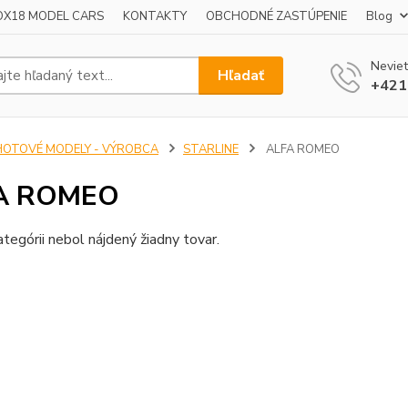
OX18 MODEL CARS
KONTAKTY
OBCHODNÉ ZASTÚPENIE
Blog
Neviet
Hľadať
+421
HOTOVÉ MODELY - VÝROBCA
STARLINE
ALFA ROMEO
A ROMEO
ategórii nebol nájdený žiadny tovar.