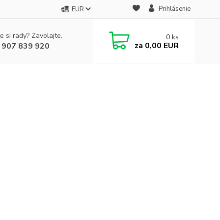
Prihlásenie
EUR
e si rady? Zavolajte.
0
ks
za
0,00 EUR
 907 839 920