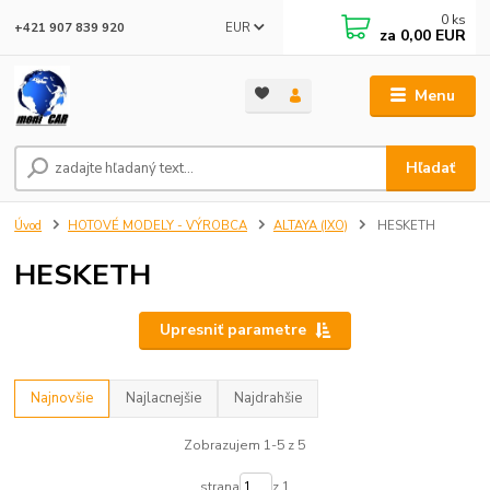
0
ks
EUR
+421 907 839 920
za
0,00 EUR
Menu
Hľadať
Úvod
HOTOVÉ MODELY - VÝROBCA
ALTAYA (IXO)
HESKETH
HESKETH
Upresniť parametre
Najnovšie
Najlacnejšie
Najdrahšie
Zobrazujem 1-5 z 5
strana
z 1