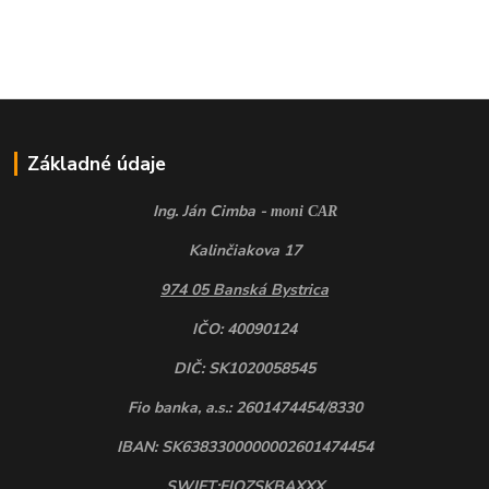
Základné údaje
Ing. Ján Cimba -
moni CAR
Kalinčiakova 17
974 05 Banská Bystrica
IČO: 40090124
DIČ: SK1020058545
Fio banka, a.s.: 2601474454/8330
IBAN: SK6383300000002601474454
SWIFT:FIOZSKBAXXX