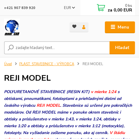
0
ks
EUR
+421 907 839 920
za
0,00 EUR
Menu
Hľadať
Úvod
PLAST. STAVEBNICE - VÝROBCA
REJI MODEL
REJI MODEL
POLYURETANOVÉ STAVEBNICE (RESIN KIT)
v mierke 1:24
s
obtiskami, pneumatikami, fotoleptami a priehľadnými dielmi od
českého výrobcu
REJI MODEL
. Stavebnice sú určené pre pokročilých
modelárov. Od REJI MODEL máme v ponuke okrem stavebníc i
obtisky a príslušenstvo v mierke 1:43, v mierke 1:24, obtisky v
mierke 1:20 a obtisky a príslušenstvo v mierke 1:12 (motocykle),
fotolepty. Na vyžiadanie zašleme ponuku, ako aj cenník.
V štádiu