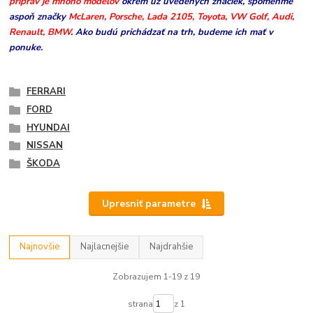
príprav je mnoho modelov
okrem už uvedených značiek, spomeňme
aspoň značky
McLaren, Porsche, Lada 2105, Toyota, VW Golf, Audi,
Renault, BMW
. Ako budú prichádzať na trh, budeme ich mať v
ponuke.
FERRARI
FORD
HYUNDAI
NISSAN
ŠKODA
Upresniť parametre
Najnovšie
Najlacnejšie
Najdrahšie
Zobrazujem 1-19 z 19
strana
z 1