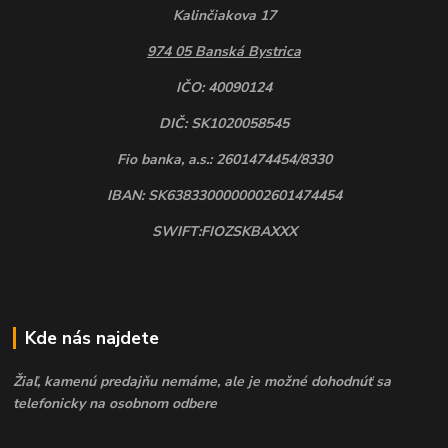
Kalinčiakova 17
974 05 Banská Bystrica
IČO: 40090124
DIČ: SK1020058545
Fio banka, a.s.: 2601474454/8330
IBAN: SK6383300000002601474454
SWIFT:FIOZSKBAXXX
Kde nás najdete
Žiaľ, kamenú predajňu nemáme, ale je možné dohodnúť sa
telefonicky na osobnom odbere