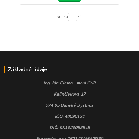
strana
z 1
Základné údaje
Ing. Ján Cimba -
moni CAR
Kalinčiakova 17
974 05 Banská Bystrica
IČO: 40090124
DIČ: SK1020058545
Fio banka, a.s.: 2601474454/8330