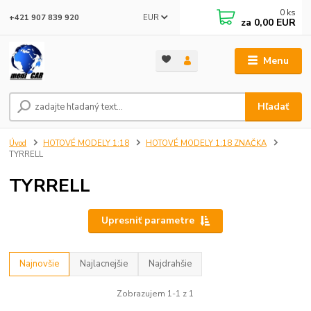
0
ks
EUR
+421 907 839 920
za
0,00 EUR
Menu
Hľadať
Úvod
HOTOVÉ MODELY 1:18
HOTOVÉ MODELY 1:18 ZNAČKA
TYRRELL
TYRRELL
Upresniť parametre
Najnovšie
Najlacnejšie
Najdrahšie
Zobrazujem 1-1 z 1