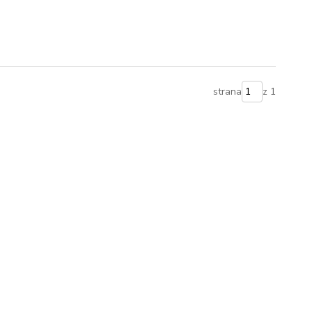
strana
z 1