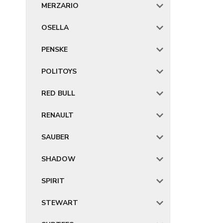
MERZARIO
OSELLA
PENSKE
POLITOYS
RED BULL
RENAULT
SAUBER
SHADOW
SPIRIT
STEWART