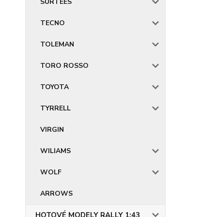
SURTEES
TECNO
TOLEMAN
TORO ROSSO
TOYOTA
TYRRELL
VIRGIN
WILIAMS
WOLF
ARROWS
HOTOVÉ MODELY RALLY 1:43