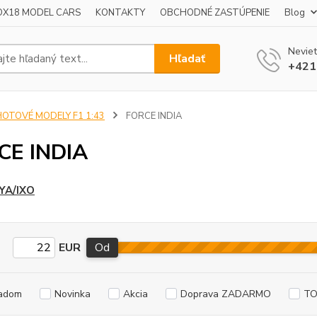
OX18 MODEL CARS
KONTAKTY
OBCHODNÉ ZASTÚPENIE
Blog
Neviet
Hľadať
+421
HOTOVÉ MODELY F1 1:43
FORCE INDIA
CE INDIA
YA/IXO
EUR
Od
adom
Novinka
Akcia
Doprava ZADARMO
TO