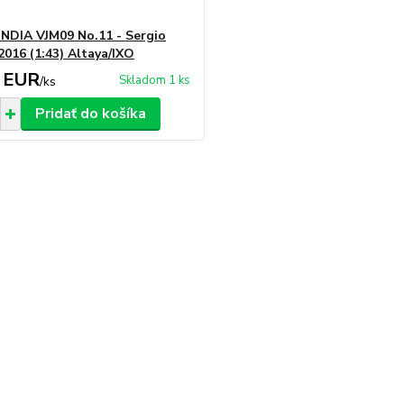
NDIA VJM09 No.11 - Sergio
2016 (1:43) Altaya/IXO
 EUR
Skladom 1 ks
/
ks
Pridať do košíka