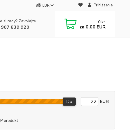
Prihlásenie
EUR
e si rady? Zavolajte.
0
ks
za
0,00 EUR
 907 839 920
Do
EUR
P produkt