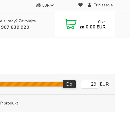
Prihlásenie
EUR
e si rady? Zavolajte.
0
ks
za
0,00 EUR
 907 839 920
Do
EUR
P produkt