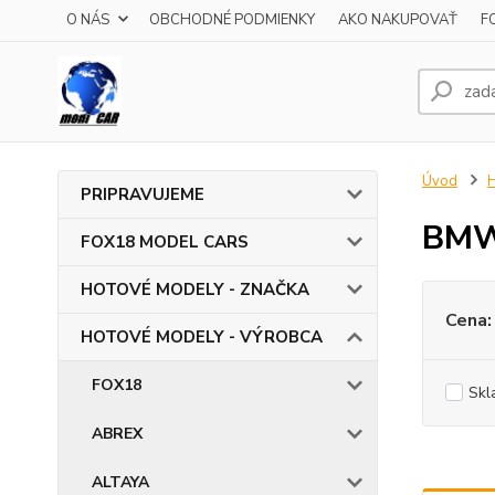
O NÁS
OBCHODNÉ PODMIENKY
AKO NAKUPOVAŤ
F
Úvod
PRIPRAVUJEME
BM
FOX18 MODEL CARS
HOTOVÉ MODELY - ZNAČKA
Cena:
HOTOVÉ MODELY - VÝROBCA
FOX18
Skl
ABREX
ALTAYA