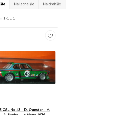
šie
Najlacnejšie
Najdrahšie
m 1-1 z 1
 CSL No.43 - D. Quester - A.
 - A. Krebs - Le Mans 1976