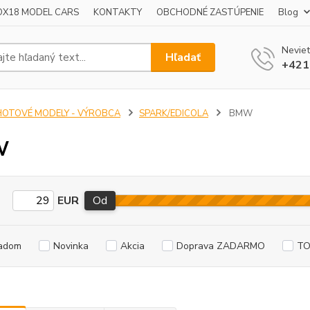
OX18 MODEL CARS
KONTAKTY
OBCHODNÉ ZASTÚPENIE
Blog
Neviet
Hľadať
+421
HOTOVÉ MODELY - VÝROBCA
SPARK/EDICOLA
BMW
W
EUR
Od
adom
Novinka
Akcia
Doprava ZADARMO
TO