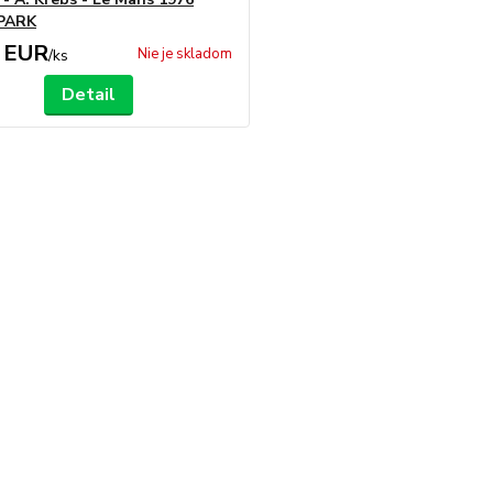
SPARK
 EUR
Nie je skladom
/
ks
Detail