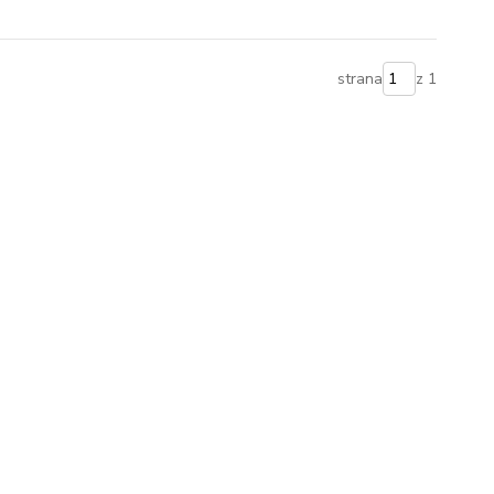
strana
z 1