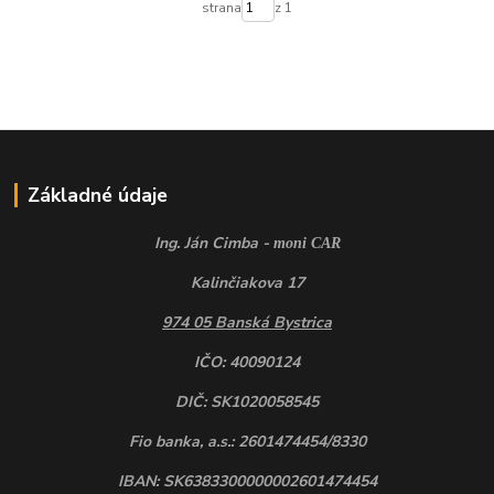
strana
z 1
Základné údaje
Ing. Ján Cimba -
moni CAR
Kalinčiakova 17
974 05 Banská Bystrica
IČO: 40090124
DIČ: SK1020058545
Fio banka, a.s.: 2601474454/8330
IBAN: SK6383300000002601474454