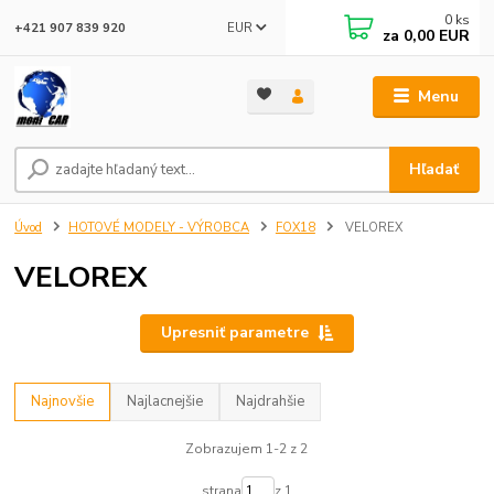
0
ks
EUR
+421 907 839 920
za
0,00 EUR
Menu
Hľadať
Úvod
HOTOVÉ MODELY - VÝROBCA
FOX18
VELOREX
VELOREX
Upresniť parametre
Najnovšie
Najlacnejšie
Najdrahšie
Zobrazujem 1-2 z 2
strana
z 1