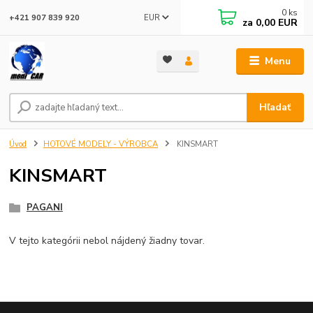
0
ks
EUR
+421 907 839 920
za
0,00 EUR
Menu
Hľadať
Úvod
HOTOVÉ MODELY - VÝROBCA
KINSMART
KINSMART
PAGANI
V tejto kategórii nebol nájdený žiadny tovar.