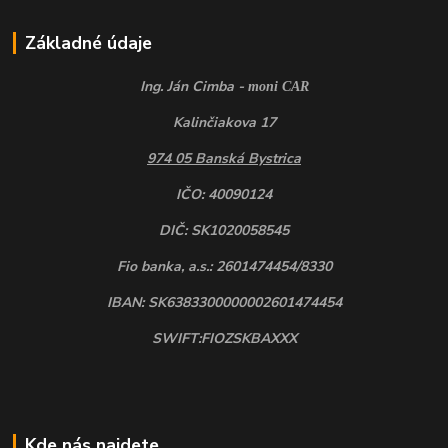
Základné údaje
Ing. Ján Cimba -
moni CAR
Kalinčiakova 17
974 05 Banská Bystrica
IČO: 40090124
DIČ: SK1020058545
Fio banka, a.s.: 2601474454/8330
IBAN: SK6383300000002601474454
SWIFT:FIOZSKBAXXX
Kde nás najdete