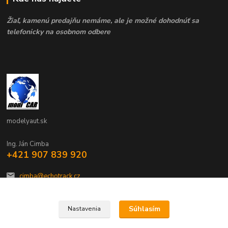
Žiaľ, kamenú predajňu nemáme, ale je možné dohodnúť sa
telefonicky na osobnom odbere
modelyaut.sk
Ing. Ján Cimba
+421 907 839 920
cimba@echotrack.cz
Súhlasím
Nastavenia