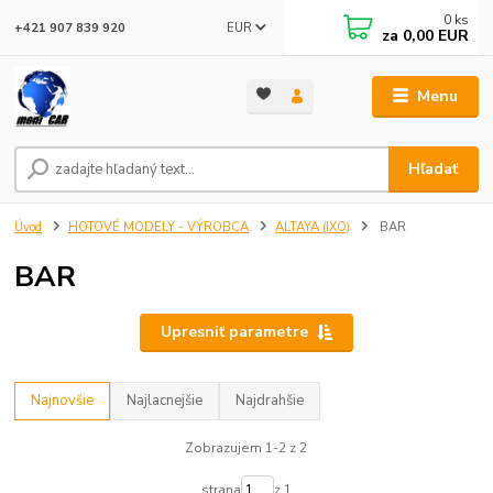
0
ks
EUR
+421 907 839 920
za
0,00 EUR
Menu
Hľadať
Úvod
HOTOVÉ MODELY - VÝROBCA
ALTAYA (IXO)
BAR
BAR
Upresniť parametre
Najnovšie
Najlacnejšie
Najdrahšie
Zobrazujem 1-2 z 2
strana
z 1