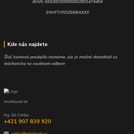
IBAN: SK6383300000002601474454
SWIFT:FIOZSKBAXXX
Kde nás najdete
Žiaľ, kamenú predajňu nemáme, ale je možné dohodnúť sa
telefonicky na osobnom odbere
modelyaut.sk
Ing. Ján Cimba
+421 907 839 920
cimba@echotrack.cz