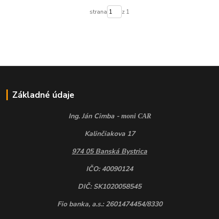
strana
z 1
Základné údaje
Ing. Ján Cimba -
moni CAR
Kalinčiakova 17
974 05 Banská Bystrica
IČO: 40090124
DIČ: SK1020058545
Fio banka, a.s.: 2601474454/8330