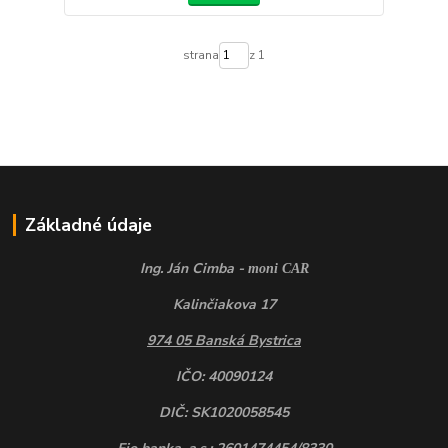
strana
z 1
Základné údaje
Ing. Ján Cimba -
moni CAR
Kalinčiakova 17
974 05 Banská Bystrica
IČO: 40090124
DIČ: SK1020058545