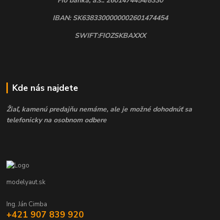
Fio banka, a.s.: 2601474454/8330
IBAN: SK6383300000002601474454
SWIFT:FIOZSKBAXXX
Kde nás najdete
Žiaľ, kamenú predajňu nemáme, ale je možné dohodnúť sa
telefonicky na osobnom odbere
modelyaut.sk
Ing. Ján Cimba
+421 907 839 920