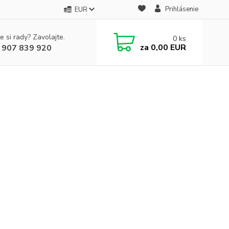
Prihlásenie
EUR
e si rady? Zavolajte.
0
ks
za
0,00 EUR
 907 839 920