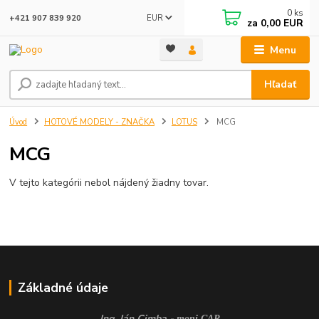
0
ks
EUR
+421 907 839 920
za
0,00 EUR
Menu
Hľadať
Úvod
HOTOVÉ MODELY - ZNAČKA
LOTUS
MCG
MCG
V tejto kategórii nebol nájdený žiadny tovar.
Základné údaje
Ing. Ján Cimba -
moni CAR