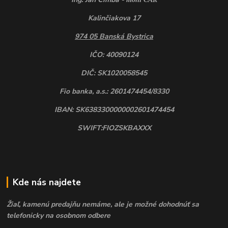
Kalinčiakova 17
974 05 Banská Bystrica
IČO: 40090124
DIČ: SK1020058545
Fio banka, a.s.: 2601474454/8330
IBAN: SK6383300000002601474454
SWIFT:FIOZSKBAXXX
Kde nás najdete
Žiaľ, kamenú predajňu nemáme, ale je možné dohodnúť sa
telefonicky na osobnom odbere