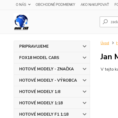
O NÁS
OBCHODNÉ PODMIENKY
AKO NAKUPOVAŤ
F
Úvod
PRIPRAVUJEME
Jan 
FOX18 MODEL CARS
HOTOVÉ MODELY - ZNAČKA
V tejto k
HOTOVÉ MODELY - VÝROBCA
HOTOVÉ MODELY 1:8
HOTOVÉ MODELY 1:18
HOTOVÉ MODELY F1 1:18