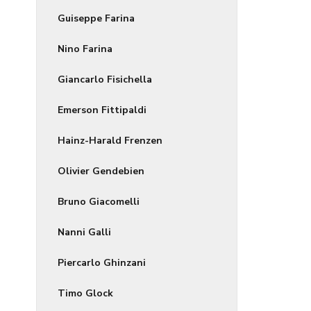
Guiseppe Farina
Nino Farina
Giancarlo Fisichella
Emerson Fittipaldi
Hainz-Harald Frenzen
Olivier Gendebien
Bruno Giacomelli
Nanni Galli
Piercarlo Ghinzani
Timo Glock