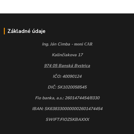
Základné údaje
Ing. Ján Cimba -
moni CAR
Kalinčiakova 17
974 05 Banská Bystrica
IČO: 40090124
DIČ: SK1020058545
Fio banka, a.s.: 2601474454/8330
IBAN: SK6383300000002601474454
SWIFT:FIOZSKBAXXX