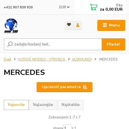
0
ks
EUR
+421 907 839 920
za
0,00 EUR
Menu
Hľadať
Úvod
HOTOVÉ MODELY - VÝROBCA
ALTAYA (IXO)
MERCEDES
MERCEDES
Upresniť parametre
Najnovšie
Najlacnejšie
Najdrahšie
Zobrazujem 1-7 z 7
strana
z 1