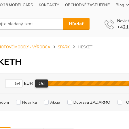
OX18 MODEL CARS
KONTAKTY
OBCHODNÉ ZASTÚPENIE
Blog
Neviet
Hľadať
+421
HOTOVÉ MODELY - VÝROBCA
SPARK
HESKETH
KETH
EUR
Od
adom
Novinka
Akcia
Doprava ZADARMO
TO