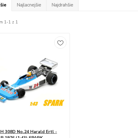
šie
Najlacnejšie
Najdrahšie
m 1-1 z 1
 308D No.24 Harald Ertl -
P 1976 (1:43) SPARK