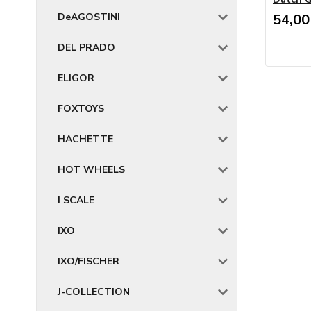
DeAGOSTINI
54,00
DEL PRADO
ELIGOR
FOXTOYS
HACHETTE
HOT WHEELS
I SCALE
IXO
IXO/FISCHER
J-COLLECTION