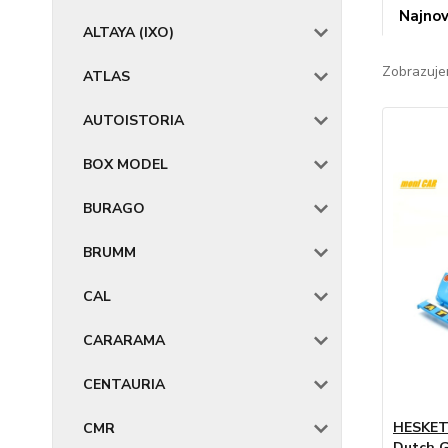
Najnov
ALTAYA (IXO)
Zobrazuje
ATLAS
AUTOISTORIA
BOX MODEL
BURAGO
BRUMM
CAL
CARARAMA
CENTAURIA
HESKETH
CMR
Dutch G