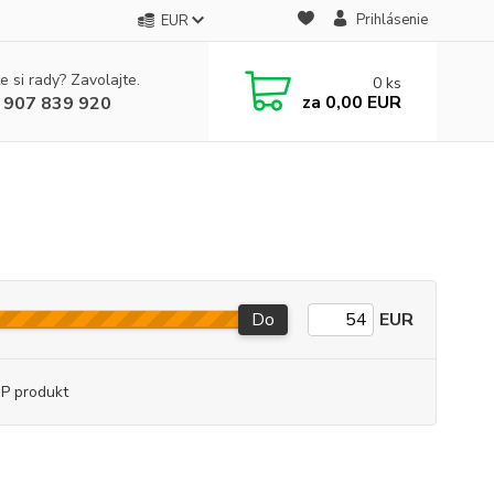
Prihlásenie
EUR
e si rady? Zavolajte.
0
ks
za
0,00 EUR
 907 839 920
Do
EUR
P produkt