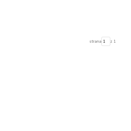
strana
z 1