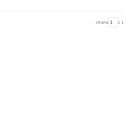
strana
z 1