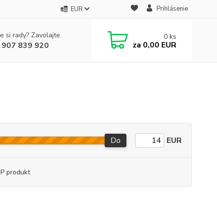
Prihlásenie
EUR
e si rady? Zavolajte.
0
ks
za
0,00 EUR
 907 839 920
Do
EUR
P produkt