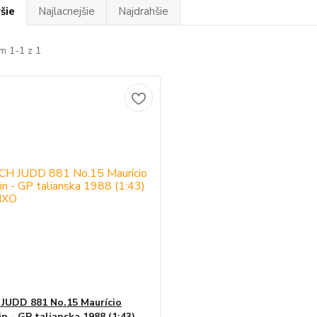
šie
Najlacnejšie
Najdrahšie
m 1-1 z 1
UDD 881 No.15 Maurício
n - GP talianska 1988 (1:43)