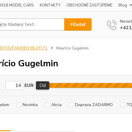
OX18 MODEL CARS
KONTAKTY
OBCHODNÉ ZASTÚPENIE
Blog
Neviet
Hľadať
+421
HOTOVÉ MODELY PILOTI F1
Maurício Gugelmin
ício Gugelmin
EUR
Od
adom
Novinka
Akcia
Doprava ZADARMO
TO