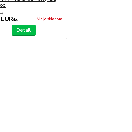
IXO
UR
 EUR
Nie je skladom
/
ks
Detail