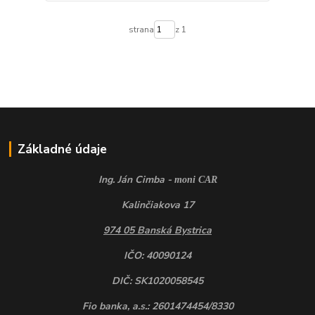
strana
z 1
Základné údaje
Ing. Ján Cimba -
moni CAR
Kalinčiakova 17
974 05 Banská Bystrica
IČO: 40090124
DIČ: SK1020058545
Fio banka, a.s.: 2601474454/8330