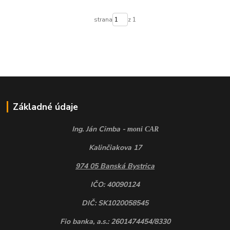
strana
z 1
Základné údaje
Ing. Ján Cimba -
moni CAR
Kalinčiakova 17
974 05 Banská Bystrica
IČO: 40090124
DIČ: SK1020058545
Fio banka, a.s.: 2601474454/8330