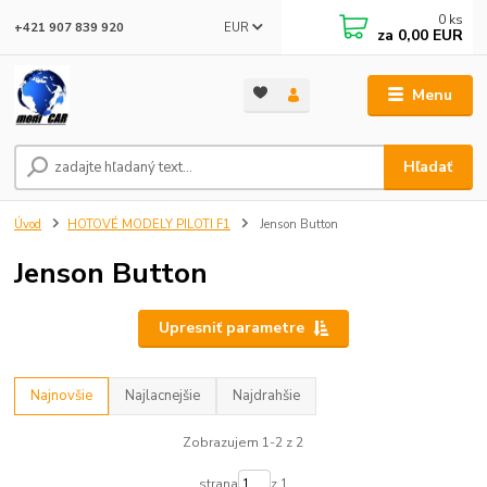
0
ks
EUR
+421 907 839 920
za
0,00 EUR
Menu
Hľadať
Úvod
HOTOVÉ MODELY PILOTI F1
Jenson Button
Jenson Button
Upresniť parametre
Najnovšie
Najlacnejšie
Najdrahšie
Zobrazujem 1-2 z 2
strana
z 1