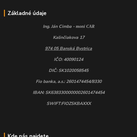
Základné údaje
Ing. Ján Cimba -
moni CAR
Kalinčiakova 17
974 05 Banská Bystrica
IČO: 40090124
DIČ: SK1020058545
Fio banka, a.s.: 2601474454/8330
IBAN: SK6383300000002601474454
SWIFT:FIOZSKBAXXX
Kde nás najdete