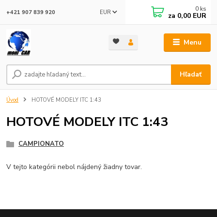
0
ks
EUR
+421 907 839 920
za
0,00 EUR
Menu
Hľadať
Úvod
HOTOVÉ MODELY ITC 1:43
HOTOVÉ MODELY ITC 1:43
CAMPIONATO
V tejto kategórii nebol nájdený žiadny tovar.