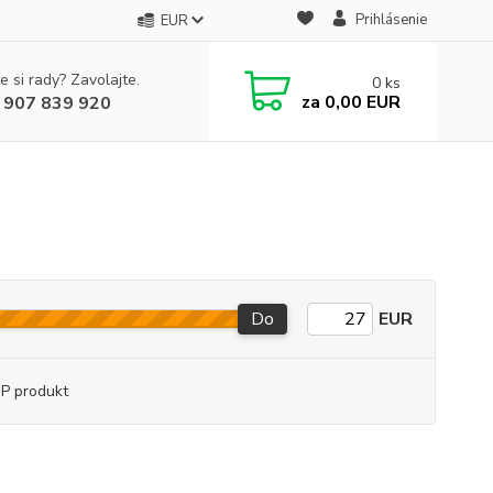
Prihlásenie
EUR
e si rady? Zavolajte.
0
ks
za
0,00 EUR
 907 839 920
Do
EUR
P produkt