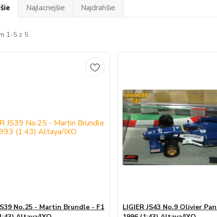
šie
Najlacnejšie
Najdrahšie
m 1-5 z 5
JS39 No.25 - Martin Brundle - F1
LIGIER JS43 No.9 Olivier Pani
1:43) Altaya/IXO
1996 (1:43) Altaya/IXO