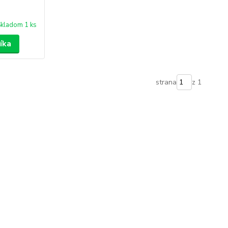
kladom 1 ks
íka
strana
z 1