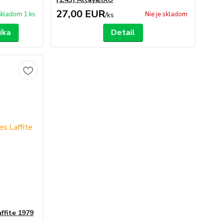
27,00 EUR
kladom 1 ks
Nie je skladom
/
ks
íka
Detail
ffite 1979